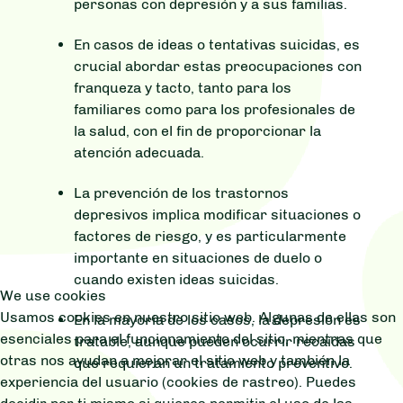
personas con depresión y a sus familias.
En casos de ideas o tentativas suicidas, es
crucial abordar estas preocupaciones con
franqueza y tacto, tanto para los
familiares como para los profesionales de
la salud, con el fin de proporcionar la
atención adecuada.
La prevención de los trastornos
depresivos implica modificar situaciones o
factores de riesgo, y es particularmente
importante en situaciones de duelo o
cuando existen ideas suicidas.
We use cookies
Usamos cookies en nuestro sitio web. Algunas de ellas son
En la mayoría de los casos, la depresión es
esenciales para el funcionamiento del sitio, mientras que
tratable, aunque pueden ocurrir recaídas
otras nos ayudan a mejorar el sitio web y también la
que requieran un tratamiento preventivo.
experiencia del usuario (cookies de rastreo). Puedes