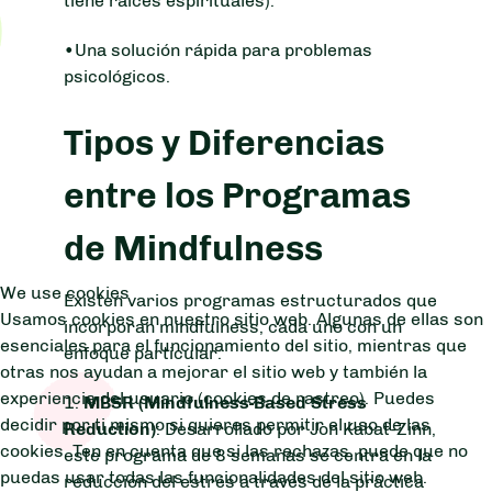
tiene raíces espirituales).
•Una solución rápida para problemas
psicológicos.
Tipos y Diferencias
entre los Programas
de Mindfulness
We use cookies
Existen varios programas estructurados que
Usamos cookies en nuestro sitio web. Algunas de ellas son
incorporan mindfulness, cada uno con un
esenciales para el funcionamiento del sitio, mientras que
enfoque particular:
otras nos ayudan a mejorar el sitio web y también la
experiencia del usuario (cookies de rastreo). Puedes
1.
MBSR (Mindfulness-Based Stress
decidir por ti mismo si quieres permitir el uso de las
Reduction)
: Desarrollado por Jon Kabat-Zinn,
cookies. Ten en cuenta que si las rechazas, puede que no
este programa de 8 semanas se centra en la
puedas usar todas las funcionalidades del sitio web.
reducción del estrés a través de la práctica