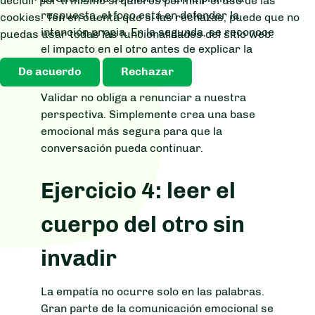
decidir por ti mismo si quieres permitir el uso de las
respuesta, el foco está en defender la
cookies. Ten en cuenta que si las rechazas, puede que no
intención propia. En la segunda, se reconoce
puedas usar todas las funcionalidades del sitio web.
el impacto en el otro antes de explicar la
intención.
De acuerdo
Rechazar
Validar no obliga a renunciar a nuestra
perspectiva. Simplemente crea una base
emocional más segura para que la
conversación pueda continuar.
Ejercicio 4: leer el
cuerpo del otro sin
invadir
La empatía no ocurre solo en las palabras.
Gran parte de la comunicación emocional se