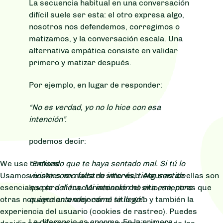
La secuencia habitual en una conversación
difícil suele ser esta: el otro expresa algo,
nosotros nos defendemos, corregimos o
matizamos, y la conversación escala. Una
alternativa empática consiste en validar
primero y matizar después.
Por ejemplo, en lugar de responder:
“No es verdad, yo no lo hice con esa
intención”.
podemos decir:
We use cookies
“Entiendo que te haya sentado mal. Si tú lo
Usamos cookies en nuestro sitio web. Algunas de ellas son
viviste como falta de interés, tiene sentido
esenciales para el funcionamiento del sitio, mientras que
que te doliera. Mi intención no era esa, pero
otras nos ayudan a mejorar el sitio web y también la
quiero entender cómo te llegó”.
experiencia del usuario (cookies de rastreo). Puedes
La diferencia es enorme. En la primera