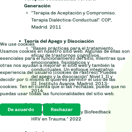
Generación
"Terapia de Aceptación y Compromiso.
Terapia Dialéctica-Conductual". COP,
Madrid. 2011
Teoría del Apego y Disociación
We use cookies
"Bases prácticas para el tratamiento
Usamos cookies en nuestro sitio web. Algunas de ellas son
eficaz de trastornos cognitivos,
esenciales para el funcionamiento del sitio, mientras que
emocionales, fisiológicos y
otras nos ayudan a mejorar el sitio web y también la
conductuales. Un enfoque integrativo
experiencia del usuario (cookies de rastreo). Puedes
del apego y la disociación" Nivel I, II y
decidir por ti mismo si quieres permitir el uso de las
III. Instituto Avanza, Madrid. 2013-
cookies. Ten en cuenta que si las rechazas, puede que no
2014
puedas usar todas las funcionalidades del sitio web.
Coherencia Cardiaca
De acuerdo
Rechazar
"Coherencia Cardiaca y Biofeedback
HRV en Trauma." 2022